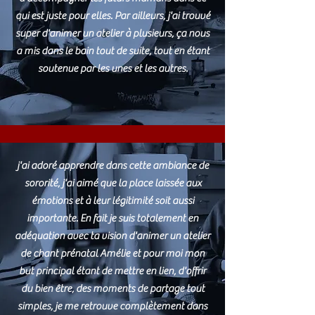
qui est juste pour elles. Par ailleurs, j'ai trouvé
super d'animer un atelier à plusieurs, ça nous
a mis dans le bain tout de suite, tout en étant
soutenue par les unes et les autres.
j'ai adoré apprendre dans cette ambiance de
sororité, j'ai aimé que la place laissée aux
émotions et à leur légitimité soit aussi
importante. En fait je suis totalement en
adéquation avec ta vision d'animer un atelier
de chant prénatal Amélie et pour moi mon
but principal étant de mettre en lien, d'offrir
du bien être, des moments de partage tout
simples, je me retrouve complètement dans