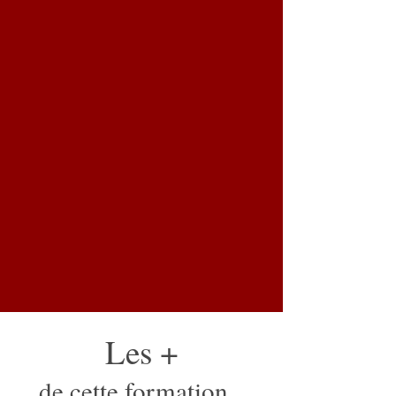
Les +
de cette formation
: