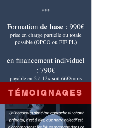
***
de base
Formation
: 990€
prise en charge partielle ou totale
possible (OPCO ou FIF PL)
en financement individuel
:
790€
payable en 2 à 12x soit 66€/mois
TÉMOIGNAGES
J'ai beaucoup aimé ton approche du chant
prénatal, c'est à dire, que notre objectif est
d'accompagner les futurs mamans dans ce