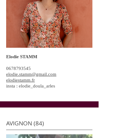
Elodie STAMM
0678793545
elodie.stamm@gmail.com
elodiestamm.fr
insta : elodie_doula_arles
AVIGNON (84)