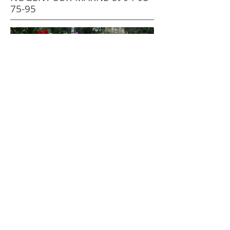
75-95
Céline Rouffet Rougier
celine-rougier@orange.fr
tel -
0670580205