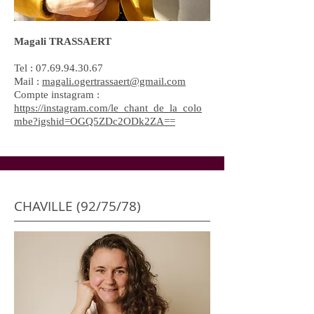
Magali TRASSAERT
Tel :
07.69.94.30.67
Mail :
magali.ogertrassaert@gmail.com
Compte instagram :
https://instagram.com/le_chant_de_la_colo
mbe?igshid=OGQ5ZDc2ODk2ZA==
CHAVILLE (92/75/78)