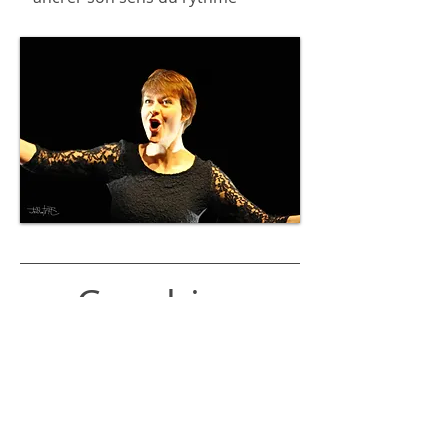
Coaching
pédagogique
Pour les professionnel.les de la
musique : professeurs de chant,
d'instrument, chef.fes de choeur,